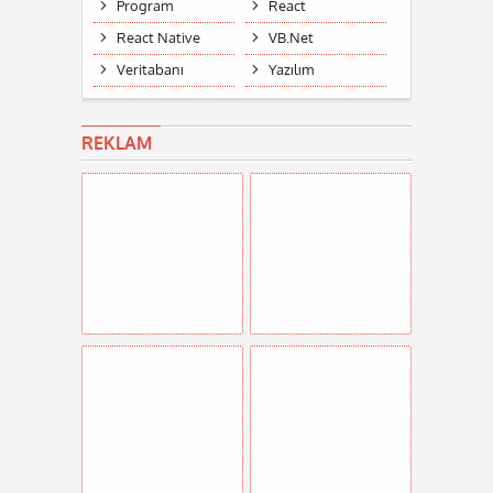
Program
React
React Native
VB.Net
Veritabanı
Yazılım
REKLAM