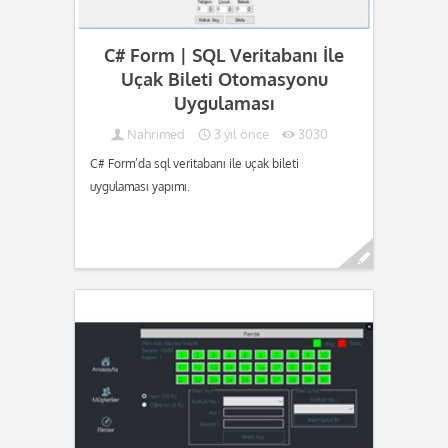
C# Form | SQL Veritabanı İle
Uçak Bileti Otomasyonu
Uygulaması
Nahrimed
3 yıl önce
3030
C# Form’da sql veritabanı ile uçak bileti
uygulaması yapımı.
Devamını oku...