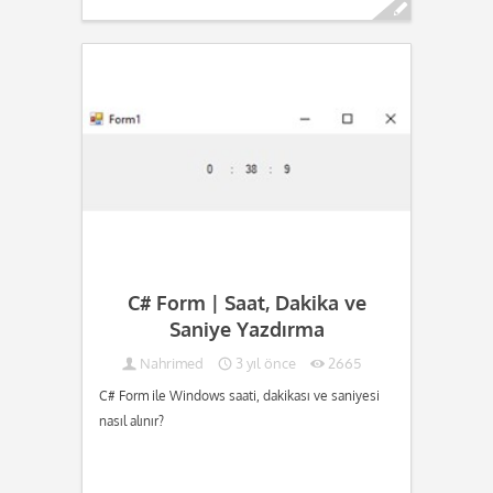
Devamını oku...
C# Form | Saat, Dakika ve
Saniye Yazdırma
Nahrimed
3 yıl önce
2665
C# Form ile Windows saati, dakikası ve saniyesi
nasıl alınır?