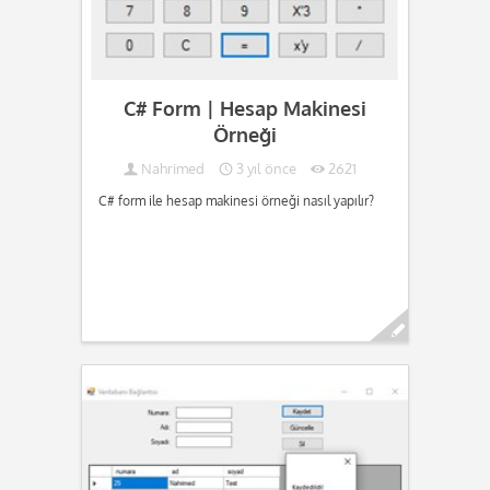
C# Form | Hesap Makinesi
Örneği
Nahrimed
3 yıl önce
2621
C# form ile hesap makinesi örneği nasıl yapılır?
Devamını oku...