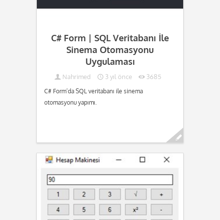
C# Form | SQL Veritabanı İle
Sinema Otomasyonu
Uygulaması
Nahrimed
3 yıl önce
3685
C# Form’da SQL veritabanı ile sinema
otomasyonu yapımı.
Devamını oku...