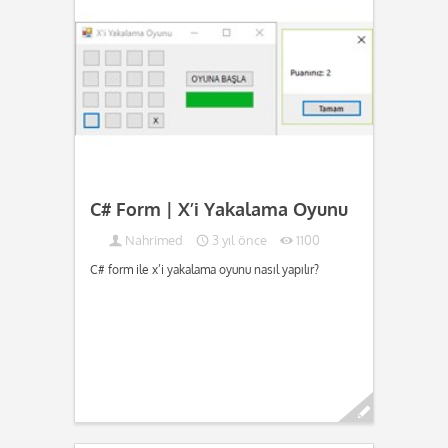
C# Form | X’i Yakalama Oyunu
Nahrimed
3 yıl önce
1100
C# form ile x’i yakalama oyunu nasıl yapılır?
Devamını oku...