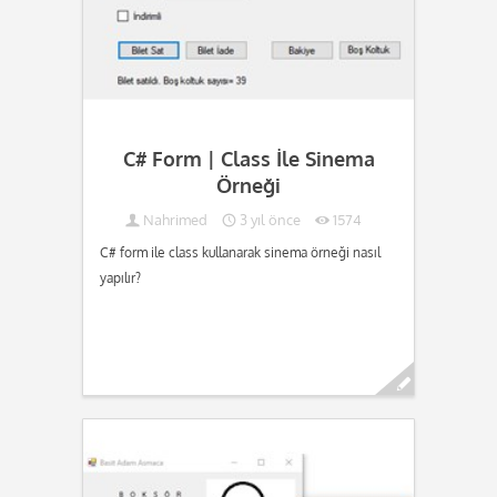
C# Form | Class İle Sinema
Örneği
Nahrimed
3 yıl önce
1574
C# form ile class kullanarak sinema örneği nasıl
yapılır?
Devamını oku...