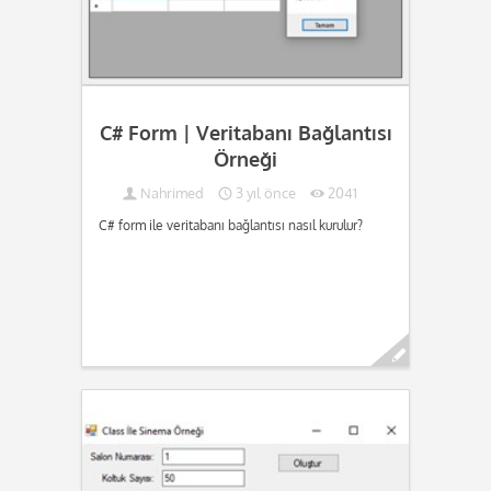
C# Form | Veritabanı Bağlantısı
Örneği
Nahrimed
3 yıl önce
2041
C# form ile veritabanı bağlantısı nasıl kurulur?
Devamını oku...