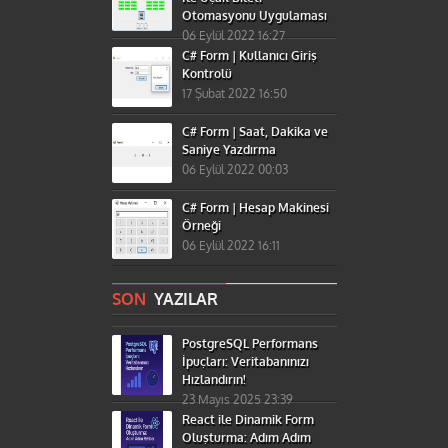
Otomasyonu Uygulaması
06 Eylül 2022 16:27
C# Form | Kullanıcı Giriş
Kontrolü
17 Şubat 2022 16:50
C# Form | Saat, Dakika ve
Saniye Yazdırma
06 Eylül 2022 00:03
C# Form | Hesap Makinesi
Örneği
06 Eylül 2022 16:11
SON
YAZILAR
PostgreSQL Performans
İpuçları: Veritabanınızı
Hızlandırın!
23 Mayıs 2025 23:39
React ile Dinamik Form
Oluşturma: Adım Adım