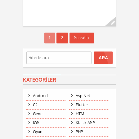
Devamını oku...
1
2
Sonraki »
KATEGORILER
Android
Asp.Net
C#
Flutter
Genel
HTML
IOS
Klasik ASP
Oyun
PHP