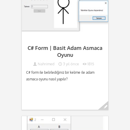
C# Form | Basit Adam Asmaca
Oyunu
Nahrimed
3 yıl önce
1815
C# form ile belirlediğiniz bir kelime ile adam
asmaca oyunu nasıl yapılır?
Devamını oku...