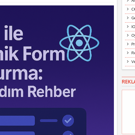
A
C
G
I
O
P
R
V
REKL