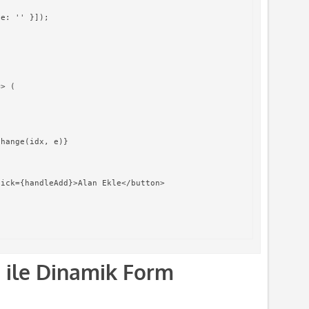
e: '' }]);

> (

hange(idx, e)}

ick={handleAdd}>Alan Ekle</button>

 ile Dinamik Form