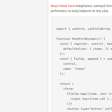
React Hook Form
kütüphanesi, karmaşık forml
performansı ve kolay kullanımı ile öne çıkar.
import { useForm, useFieldArray 
function HookFormDynamic() {

  const { register, control, han
    defaultValues: { items: [{ n
  });

  const { fields, append } = use
    control,

    name: "items"

  });

  return (

    <form>

      {fields.map((item, idx) =>
        <input key={item.id} {..
      ))}

      <button type="button" onCl