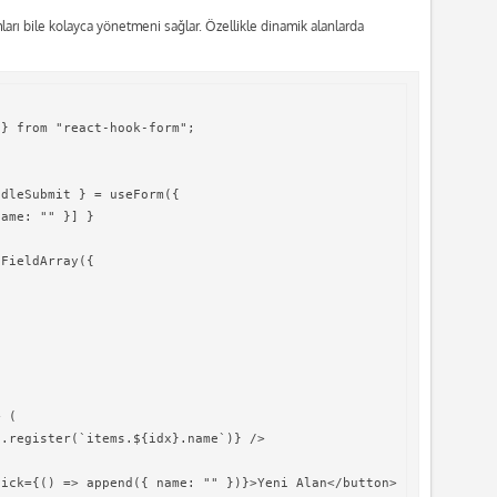
arı bile kolayca yönetmeni sağlar. Özellikle dinamik alanlarda
} from "react-hook-form";

dleSubmit } = useForm({

ame: "" }] }

FieldArray({

 (

.register(`items.${idx}.name`)} />

ick={() => append({ name: "" })}>Yeni Alan</button>
