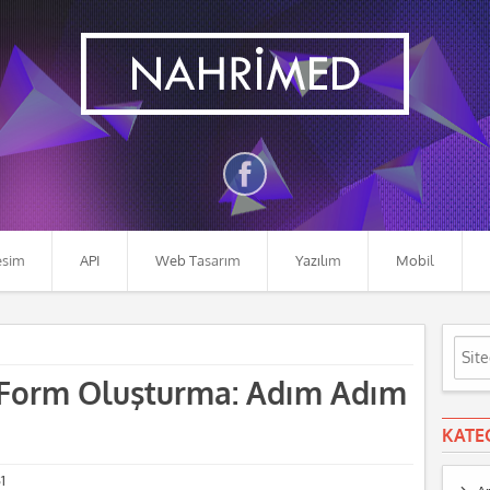
esim
API
Web Tasarım
Yazılım
Mobil
 Form Oluşturma: Adım Adım
KATE
1