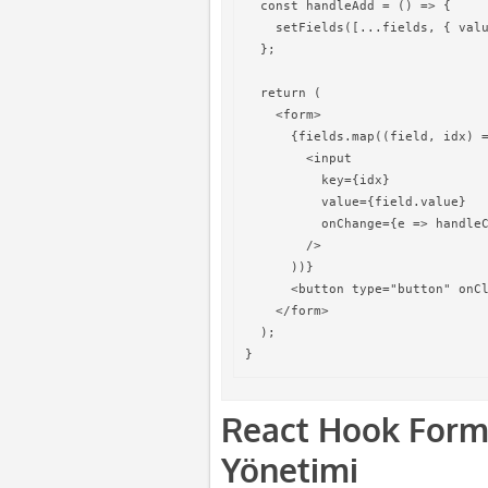
  const handleAdd = () => {

    setFields([...fields, { valu
  };

  return (

    <form>

      {fields.map((field, idx) =
        <input

          key={idx}

          value={field.value}

          onChange={e => handleC
        />

      ))}

      <button type="button" onCl
    </form>

  );

React Hook Form
Yönetimi