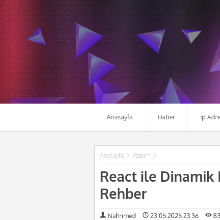
Anasayfa
Haber
Ip Adr
Anasayfa
Yazılım
React ile Dinamik
Rehber
Nahrimed
23.05.2025 23:36
83