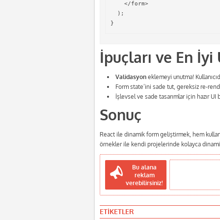
    </form>

  );

İpuçları ve En İy
Validasyon
eklemeyi unutma! Kullanıcıd
Form state’ini sade tut, gereksiz re-ren
İşlevsel ve sade tasarımlar için hazır UI 
Sonuç
React ile dinamik form geliştirmek, hem kulla
örnekler ile kendi projelerinde kolayca dinamik
Bu alana
reklam
verebilirsiniz!
ETİKETLER