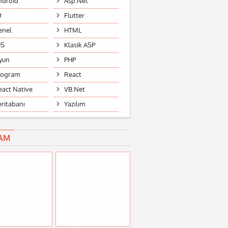
ndroid
Asp.Net
#
Flutter
enel
HTML
OS
Klasik ASP
yun
PHP
rogram
React
eact Native
VB.Net
eritabanı
Yazılım
AM