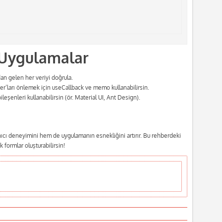
i Uygulamalar
an gelen her veriyi doğrula.
der’ları önlemek için useCallback ve memo kullanabilirsin.
bileşenleri kullanabilirsin (ör. Material UI, Ant Design).
nıcı deneyimini hem de uygulamanın esnekliğini artırır. Bu rehberdeki
 formlar oluşturabilirsin!