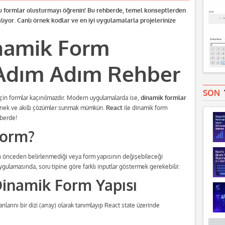
tu formlar oluşturmayı öğrenin! Bu rehberde, temel konseptlerden
lıyor. Canlı örnek kodlar ve en iyi uygulamalarla projelerinize
inamik Form
 Adım Adım Rehber
SON
çin formlar kaçınılmazdır. Modern uygulamalarda ise,
dinamik formlar
 esnek ve akıllı çözümler sunmak mümkün.
React
ile dinamik form
hberde!
Form?
rın önceden belirlenmediği veya form yapısının değişebileceği
ygulamasında, soru tipine göre farklı inputlar göstermek gerekebilir.
Dinamik Form Yapısı
nlarını bir dizi (array) olarak tanımlayıp React state üzerinde