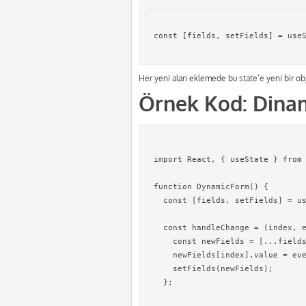
Her yeni alan eklemede bu state’e yeni bir obje
Örnek Kod: Dina
import React, { useState } from 
function DynamicForm() {

  const [fields, setFields] = us
  const handleChange = (index, e
    const newFields = [...fields
    newFields[index].value = eve
    setFields(newFields);

  };
