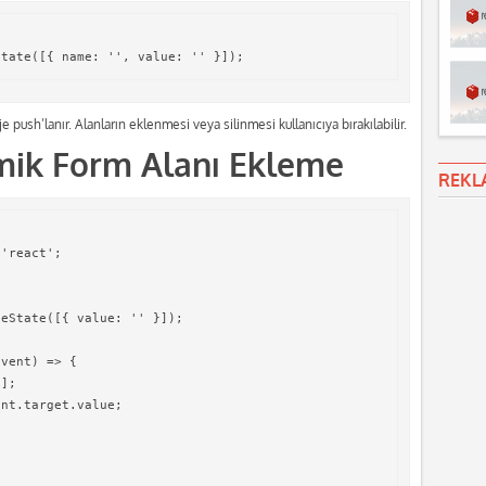
 push’lanır. Alanların eklenmesi veya silinmesi kullanıcıya bırakılabilir.
mik Form Alanı Ekleme
REKL
'react';

eState([{ value: '' }]);

vent) => {

];

nt.target.value;
