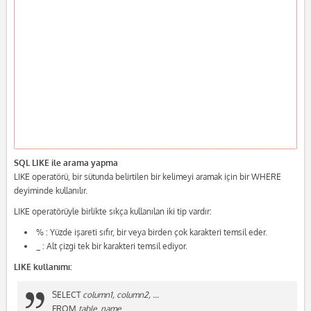
SQL LIKE ile arama yapma
LIKE operatörü, bir sütunda belirtilen bir kelimeyi aramak için bir WHERE
deyiminde kullanılır.
LIKE operatörüyle birlikte sıkça kullanılan iki tip vardır:
% : Yüzde işareti sıfır, bir veya birden çok karakteri temsil eder.
_ : Alt çizgi tek bir karakteri temsil ediyor.
LIKE kullanımı:
SELECT
column1, column2, ...
FROM
table_name