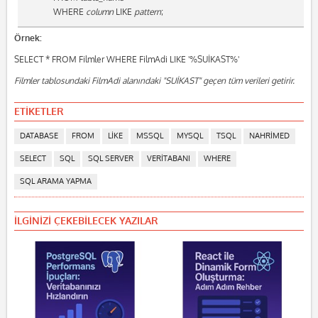
WHERE
column
LIKE
pattern
;
Örnek:
SELECT * FROM Filmler WHERE FilmAdi LIKE '%SUİKAST%'
Filmler tablosundaki FilmAdi alanındaki "SUİKAST" geçen tüm verileri getirir.
ETİKETLER
DATABASE
FROM
LIKE
MSSQL
MYSQL
TSQL
NAHRIMED
SELECT
SQL
SQL SERVER
VERITABANI
WHERE
SQL ARAMA YAPMA
İLGINIZI ÇEKEBILECEK YAZILAR