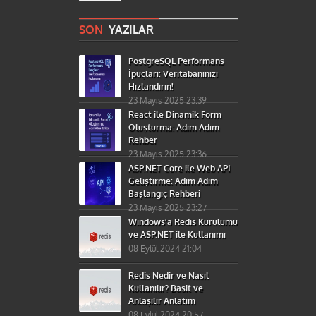
SON
YAZILAR
PostgreSQL Performans
İpuçları: Veritabanınızı
Hızlandırın!
23 Mayıs 2025 23:39
React ile Dinamik Form
Oluşturma: Adım Adım
Rehber
23 Mayıs 2025 23:36
ASP.NET Core ile Web API
Geliştirme: Adım Adım
Başlangıç Rehberi
23 Mayıs 2025 23:27
Windows’a Redis Kurulumu
ve ASP.NET ile Kullanımı
08 Eylül 2024 21:04
Redis Nedir ve Nasıl
Kullanılır? Basit ve
Anlaşılır Anlatım
08 Eylül 2024 20:57