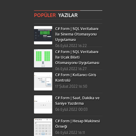
POPÜLER
YAZILAR
C# Form | SQL Veritabanı
İle Sinema Otomasyonu
Uygulaması
06 Eylül 2022 16:22
C# Form | SQL Veritabanı
İle Uçak Bileti
Otomasyonu Uygulaması
06 Eylül 2022 16:27
C# Form | Kullanıcı Giriş
Kontrolü
17 Şubat 2022 16:50
C# Form | Saat, Dakika ve
Saniye Yazdırma
06 Eylül 2022 00:03
C# Form | Hesap Makinesi
Örneği
06 Eylül 2022 16:11