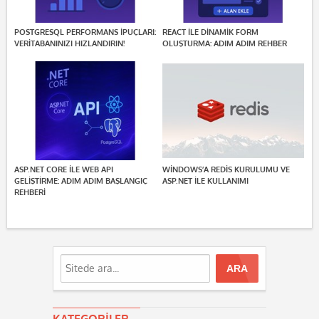
POSTGRESQL PERFORMANS İPUÇLARI:
REACT ILE DINAMIK FORM
VERITABANINIZI HIZLANDIRIN!
OLUŞTURMA: ADIM ADIM REHBER
ASP.NET CORE ILE WEB API
WINDOWS’A REDIS KURULUMU VE
GELIŞTIRME: ADIM ADIM BAŞLANGIÇ
ASP.NET ILE KULLANIMI
REHBERI