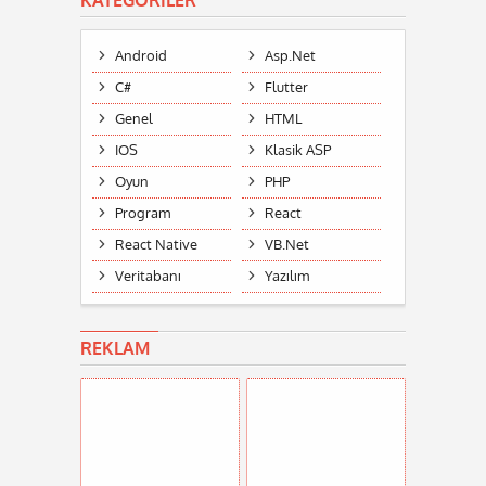
KATEGORILER
Android
Asp.Net
C#
Flutter
Genel
HTML
IOS
Klasik ASP
Oyun
PHP
Program
React
React Native
VB.Net
Veritabanı
Yazılım
REKLAM