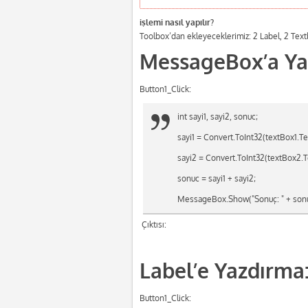
işlemi nasıl yapılır?
Toolbox’dan ekleyeceklerimiz: 2 Label, 2 Text
MessageBox’a Ya
Button1_Click:
int sayi1, sayi2, sonuc;
sayi1 = Convert.ToInt32(textBox1.Te
sayi2 = Convert.ToInt32(textBox2.T
sonuc = sayi1 + sayi2;
MessageBox.Show("Sonuç: " + sonu
Çıktısı:
Label’e Yazdırma
Button1_Click: