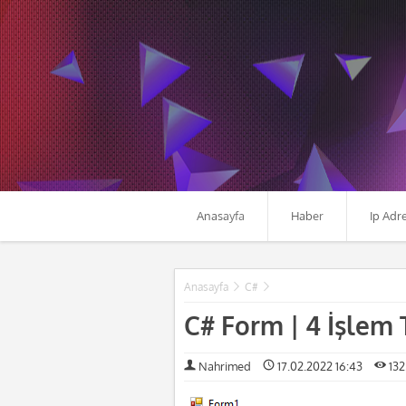
Anasayfa
Haber
Ip Adr
Anasayfa
C#
C# Form | 4 İşlem
Nahrimed
17.02.2022 16:43
132