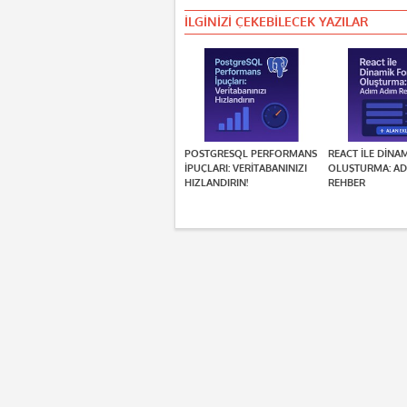
İLGINIZI ÇEKEBILECEK YAZILAR
POSTGRESQL PERFORMANS
REACT ILE DINA
İPUÇLARI: VERITABANINIZI
OLUŞTURMA: AD
HIZLANDIRIN!
REHBER