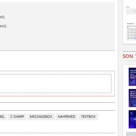
xt);
ext);
SON
BEL
C SHARP
MESSAGEBOX
NAHRIMED
TEXTBOX