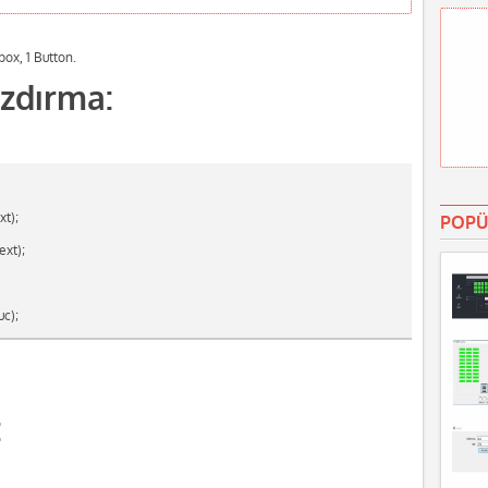
box, 1 Button.
zdırma:
xt);
POPÜ
ext);
c);
: