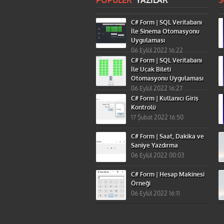
POPÜLER
YAZILAR
C# Form | SQL Veritabanı
İle Sinema Otomasyonu
Uygulaması
06 Eylül 2022 16:22
C# Form | SQL Veritabanı
İle Uçak Bileti
Otomasyonu Uygulaması
06 Eylül 2022 16:27
C# Form | Kullanıcı Giriş
Kontrolü
17 Şubat 2022 16:50
C# Form | Saat, Dakika ve
Saniye Yazdırma
06 Eylül 2022 00:03
C# Form | Hesap Makinesi
Örneği
06 Eylül 2022 16:11