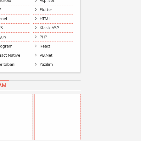
ndroid
Asp.Net
#
Flutter
enel
HTML
OS
Klasik ASP
yun
PHP
rogram
React
eact Native
VB.Net
eritabanı
Yazılım
AM