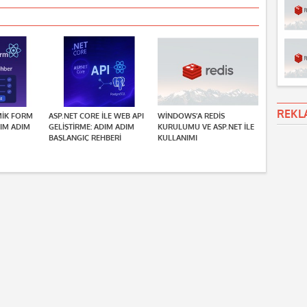
REKL
MIK FORM
ASP.NET CORE ILE WEB API
WINDOWS’A REDIS
IM ADIM
GELIŞTIRME: ADIM ADIM
KURULUMU VE ASP.NET ILE
BAŞLANGIÇ REHBERI
KULLANIMI