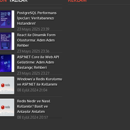
SON
YAZILAR
REKLAM
PostgreSQL Performans
İpuçları: Veritabanınızı
Hızlandırın!
23 Mayıs 2025 23:39
React ile Dinamik Form
Oluşturma: Adım Adım
Rehber
23 Mayıs 2025 23:36
ASP.NET Core ile Web API
Geliştirme: Adım Adım
Başlangıç Rehberi
23 Mayıs 2025 23:27
Windows’a Redis Kurulumu
ve ASP.NET ile Kullanımı
08 Eylül 2024 21:04
Redis Nedir ve Nasıl
Kullanılır? Basit ve
Anlaşılır Anlatım
08 Eylül 2024 20:57