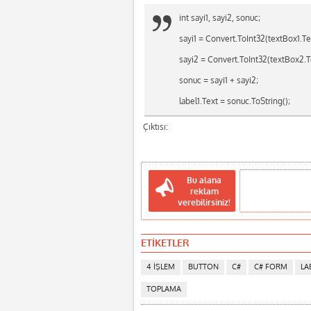
int sayi1, sayi2, sonuc;
sayi1 = Convert.ToInt32(textBox1.Te
sayi2 = Convert.ToInt32(textBox2.T
sonuc = sayi1 + sayi2;
label1.Text = sonuc.ToString();
Çıktısı:
Bu alana
reklam
verebilirsiniz!
ETİKETLER
4 IŞLEM
BUTTON
C#
C# FORM
LA
TOPLAMA