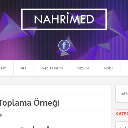
esim
API
Web Tasarım
Yazılım
Mobil
 Toplama Örneği
KATE
5