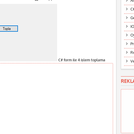
A
C
G
I
O
P
R
C# form ile 4 işlem toplama
V
REKL