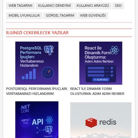
WEB TASARIMI
KULLANICI DENEYIMI
KULLANICI ARAYÜZÜ
SEO
MOBIL UYUMLULUK
GÖRSEL TASARIM
WEB GÜVENLIĞI
İLGINIZI ÇEKEBILECEK YAZILAR
POSTGRESQL PERFORMANS İPUÇLARI:
REACT ILE DINAMIK FORM
VERITABANINIZI HIZLANDIRIN!
OLUŞTURMA: ADIM ADIM REHBER