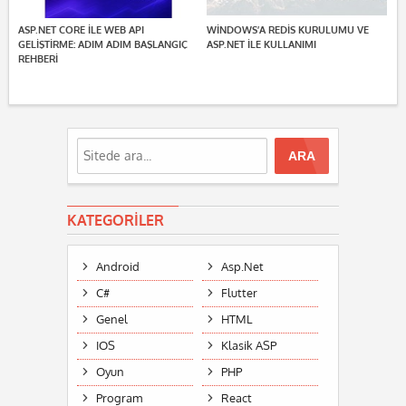
ASP.NET CORE ILE WEB API
WINDOWS’A REDIS KURULUMU VE
GELIŞTIRME: ADIM ADIM BAŞLANGIÇ
ASP.NET ILE KULLANIMI
REHBERI
KATEGORILER
Android
Asp.Net
C#
Flutter
Genel
HTML
IOS
Klasik ASP
Oyun
PHP
Program
React