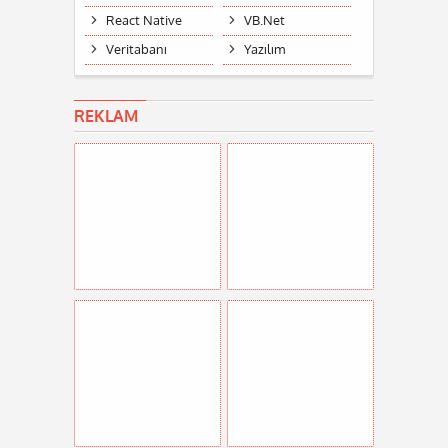
React Native
VB.Net
Veritabanı
Yazılım
REKLAM