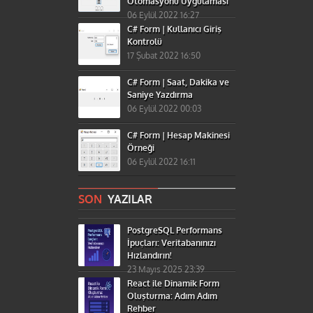
Otomasyonu Uygulaması
06 Eylül 2022 16:27
C# Form | Kullanıcı Giriş
Kontrolü
17 Şubat 2022 16:50
C# Form | Saat, Dakika ve
Saniye Yazdırma
06 Eylül 2022 00:03
C# Form | Hesap Makinesi
Örneği
06 Eylül 2022 16:11
SON
YAZILAR
PostgreSQL Performans
İpuçları: Veritabanınızı
Hızlandırın!
23 Mayıs 2025 23:39
React ile Dinamik Form
Oluşturma: Adım Adım
Rehber