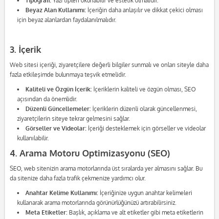
Tipografi:
Yazı tipleri okunabilir ve estetik olmalıdır.
Beyaz Alan Kullanımı:
İçeriğin daha anlaşılır ve dikkat çekici olması
için beyaz alanlardan faydalanılmalıdır.
3. İçerik
Web sitesi içeriği, ziyaretçilere değerli bilgiler sunmalı ve onları siteyle daha
fazla etkileşimde bulunmaya teşvik etmelidir.
Kaliteli ve Özgün İçerik:
İçeriklerin kaliteli ve özgün olması, SEO
açısından da önemlidir.
Düzenli Güncellemeler:
İçeriklerin düzenli olarak güncellenmesi,
ziyaretçilerin siteye tekrar gelmesini sağlar.
Görseller ve Videolar:
İçeriği desteklemek için görseller ve videolar
kullanılabilir.
4. Arama Motoru Optimizasyonu (SEO)
SEO, web sitenizin arama motorlarında üst sıralarda yer almasını sağlar. Bu
da sitenize daha fazla trafik çekmenize yardımcı olur.
Anahtar Kelime Kullanımı:
İçeriğinize uygun anahtar kelimeleri
kullanarak arama motorlarında görünürlüğünüzü artırabilirsiniz.
Meta Etiketler:
Başlık, açıklama ve alt etiketler gibi meta etiketlerin